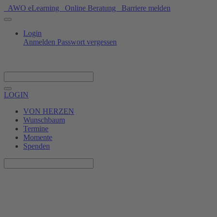
AWO eLearning
Online Beratung
Barriere melden
Login
Anmelden
Passwort vergessen
Spenden
LOGIN
VON HERZEN
Wunschbaum
Termine
Momente
Spenden
Wir zählen die Tage in der
Rentierzentrale