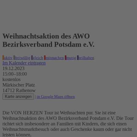
❄
❄
❄
19.12.2023, 15:00–18:00 Uhr
❄
❄
❄
❄
❄
❄
❄
❄
❄
Weihnachtsaktion des AWO
❄
❄
❄
Bezirksverband Potsdam e.V.
❄
aktiv
freiwillig
gleich
mitmachen
mutig
teilhaben
❄
Im Kalender eintragen
19.12.2023
❄
❄
15:00–18:00
❄
kostenlos
Märkischer Platz
❄
14712 Rathenow
Karte anzeigen
|
in Google Maps öffnen
❄
❄
Die VON HERZEN Tour ist Weihnachten pur. Sie ist eine
Weihnachtsaktion des AWO Bezirksverband Potsdam e.V. Die Tour
richtet sich insbesondere an Familien mit Kindern, die sich einen
Weihnachtsmarktbesuch oder auch Geschenke kaum oder gar nicht
leisten können.