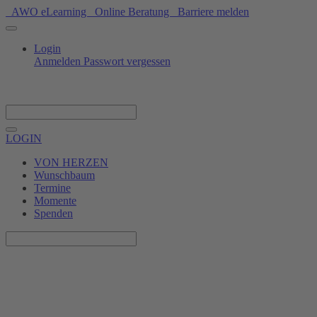
AWO eLearning
Online Beratung
Barriere melden
Login
Anmelden
Passwort vergessen
Spenden
LOGIN
VON HERZEN
Wunschbaum
Termine
Momente
Spenden
❄
❄
❄
❄
❄
❄
❄
❄
❄
❄
❄
❄
VON HERZEN Tour in
❄
❄
❄
❄
❄
❄
Rathenow
❄
❄