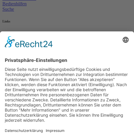
Bedienhilfen
Suche
Links
AWO Jobportal
AWO Ehrenamt Portal
AWO Schulgesundheitsfachkräfte
AWO Bundesverband
AWO International
AWO Pflegeberatung
AWO Junge Plattform
AWO Kulturhaus Babelsberg
Arbeit mit Behinderung
AWO Büro Kindermut
Kulturland Brandenburg
AWO Selbsthilfe
AWO eLearning
Kultur für JEDEN
AWO 1plus9
Dachverband Freie Suchtselbsthilfe
© 1990 - 2026 Arbeiterwohlfahrt Bezirksverband Potsdam e. V.
Impressum
|
Datenschutz
|
Barrierefreiheitserklärung